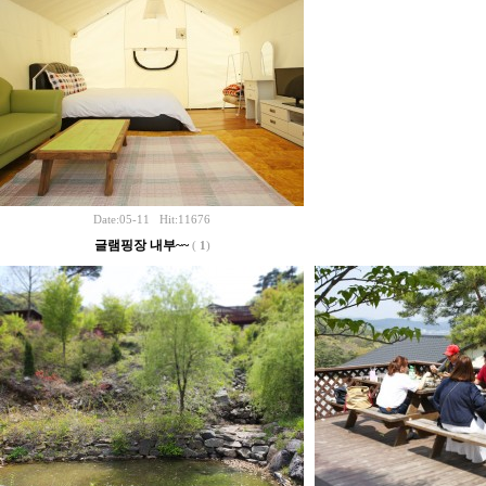
Date:05-11 Hit:11676
글램핑장 내부~~
(
1
)