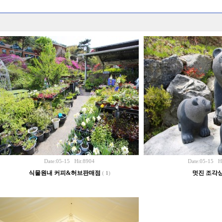
Date:05-15 Hit:8904
Date:05-15 H
식물원내 커피&허브판매점
멋진 조각상들
(
1
)