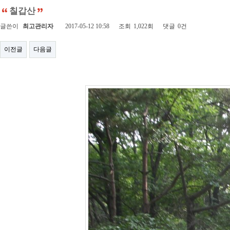
칠갑산
글쓴이
최고관리자
2017-05-12 10:58
조회
1,022회
댓글
0건
이전글
다음글