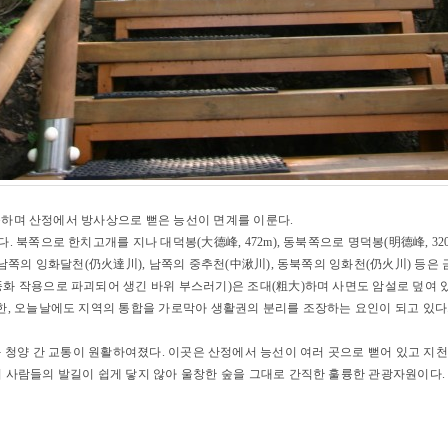
에 속하며 산정에서 방사상으로 뻗은 능선이 면계를 이룬다.
 북쪽으로 한치고개를 지나 대덕봉(大德峰, 472m), 동북쪽으로 명덕봉(明德峰, 320
 동남쪽의 잉화달천(仍火達川), 남쪽의 중추천(中湫川), 동북쪽의 잉화천(仍火川) 등
풍화 작용으로 파괴되어 생긴 바위 부스러기)은 조대(粗大)하며 사면도 암설로 덮여
또한, 오늘날에도 지역의 통합을 가로막아 생활권의 분리를 조장하는 요인이 되고 있
공되어 공주와 청양 간 교통이 원활하여졌다. 이곳은 산정에서 능선이 여러 곳으로 뻗어 있
며 사람들의 발길이 쉽게 닿지 않아 울창한 숲을 그대로 간직한 훌륭한 관광자원이다.