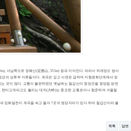
m), 서남쪽으로 정혜산(定惠山, 355m) 등과 이어진다. 따라서 하계망도 방사
은 금강의 상류부 지류들이다. 계곡은 깊고 사면은 급하며 지형윤회단계에서 장
 있는 곳이 많다. 교통이 불편하였던 옛날에는 칠갑산이 청양군을 청양읍 방면
다. 한티고개라고도 불리는 대치(大峙)는 중요한 교통로이나 험준하여 겨울철
고 지천과 잉화달천이 계곡을 싸고 돌아 7곳의 명당자리가 있다 하여 칠갑산이라 불
목록
답변