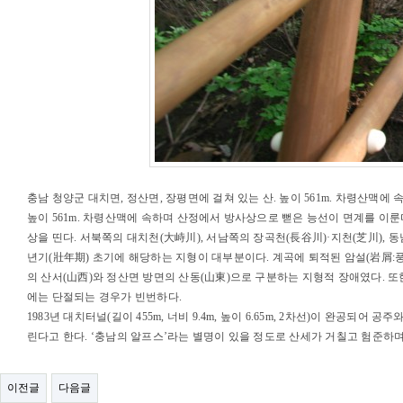
충남 청양군 대치면, 정산면, 장평면에 걸쳐 있는 산. 높이 561m. 차령산맥
높이 561m. 차령산맥에 속하며 산정에서 방사상으로 뻗은 능선이 면계를 이룬다.
상을 띤다. 서북쪽의 대치천(大峙川), 서남쪽의 장곡천(長谷川)·지천(芝川),
년기(壯年期) 초기에 해당하는 지형이 대부분이다. 계곡에 퇴적된 암설(岩屑:
의 산서(山西)와 정산면 방면의 산동(山東)으로 구분하는 지형적 장애였다. 
에는 단절되는 경우가 빈번하다.
1983년 대치터널(길이 455m, 너비 9.4m, 높이 6.65m, 2차선)이 완
린다고 한다. ‘충남의 알프스’라는 별명이 있을 정도로 산세가 거칠고 험준하
이전글
다음글