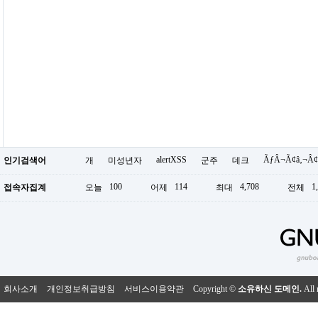
alertXSS
ÃƒÂ¬Ã¢â‚¬Â¢
인기검색어
개
미성년자
군주
데크
100
114
4,708
1
접속자집계
오늘
어제
최대
전체
회사소개
개인정보취급방침
서비스이용약관
Copyright ©
소유하신 도메인.
All 