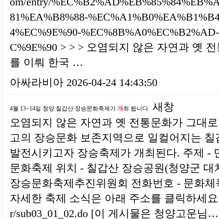
om/entry/%EC%B2%AD%EB%85%84%EB
81%EA%B8%88-%EC%A1%B0%EA%B1%B4
4%EC%9E%90-%EC%8B%A0%EC%B2%AD
C%9E%90 > > > 오염되지 않은 자연과 
를 이뤄 한국 …
아싸라비아
2026-04-24 14:43:50
새창
4월 13~14일 청양 칠갑산 장승문화축제가
개
최 됩니다.
오염되지 않은 자연과 옛 전통문화가 그대로
고의 장승문화 보존지역으로 일컬어지는 칠
발전시키고자 장승축제가 개최된다. 주제 -
문화축제 위치 - 칠갑산 장승공원(청양군 대치면
장승문화축제추진위원회 전화번호 - 문화체육관광과 
자세한 축제 소식은 아래 주소를 클릭하세요. http://t
r/sub03_01_02.do [이 게시물은 청양고운님…