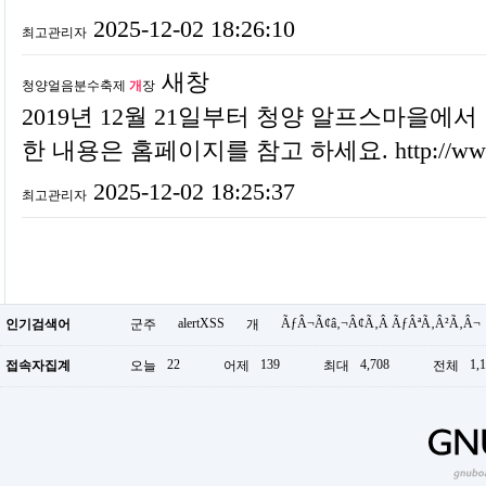
2025-12-02 18:26:10
최고관리자
새창
청양얼음분수축제
개
장
2019년 12월 21일부터 청양 알프스마을에
한 내용은 홈페이지를 참고 하세요. http://www.a
2025-12-02 18:25:37
최고관리자
alertXSS
ÃƒÂ¬Ã¢â‚¬Â¢Ã‚Â ÃƒÂªÃ‚Â²Ã‚Â¬
인기검색어
군주
개
22
139
4,708
1,
접속자집계
오늘
어제
최대
전체