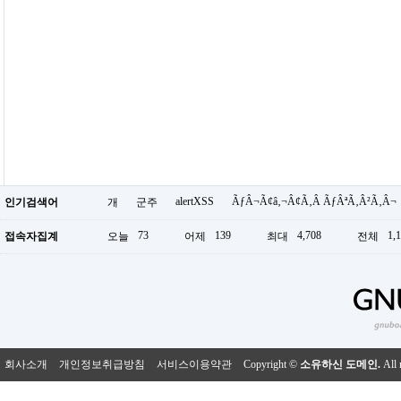
alertXSS
ÃƒÂ¬Ã¢â‚¬Â¢Ã‚Â ÃƒÂªÃ‚Â²Ã‚Â¬
인기검색어
개
군주
73
139
4,708
1,
접속자집계
오늘
어제
최대
전체
회사소개
개인정보취급방침
서비스이용약관
Copyright ©
소유하신 도메인.
All 