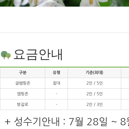
요금안내
구분
유형
기준(최대)
글램핑존
침대
2인 / 5인
캠핑존
-
2인 / 5인
방갈로
-
2인 / 3인
+ 성수기안내 : 7월 28일 ~ 